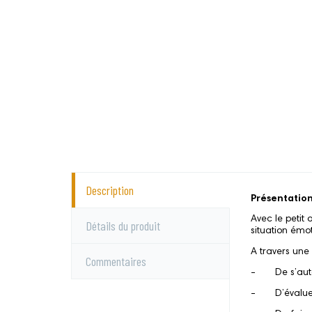
Description
Présentation
Avec le petit
Détails du produit
situation émot
A travers une
Commentaires
- De s’auto
- D’évaluer l