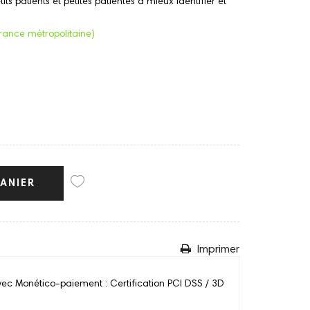
s patients et petites patientes à mieux identifier et
France métropolitaine)
ANIER
Imprimer
vec Monético-paiement : Certification PCI DSS / 3D