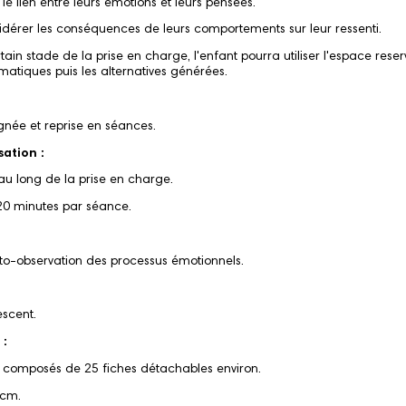
 lien entre leurs émotions et leurs pensées.
rer les conséquences de leurs comportements sur leur ressenti.
n stade de la prise en charge, l'enfant pourra utiliser l'espace reserv
atiques puis les alternatives générées.
gnée et reprise en séances.
sation :
t au long de la prise en charge.
20 minutes par séance.
to-observation des processus émotionnels.
escent.
 :
t composés de 25 fiches détachables environ.
 cm.