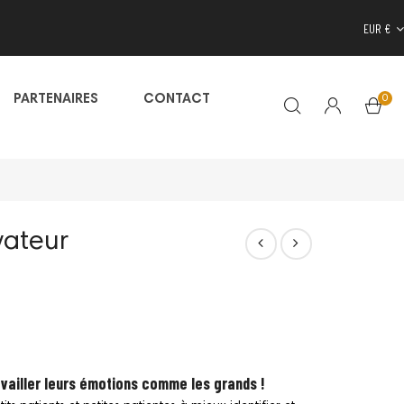
EUR €
0
PARTENAIRES
CONTACT
vateur
vailler leurs émotions comme les grands !