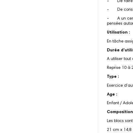
- De faire le
- De considé
- A un certai
pensées autom
Utilisation :
En tâche assi
Durée d’utili
A utiliser tou
Reprise 10 à 
Type :
Exercice d’au
Age :
Enfant / Adol
Composition
Les blocs son
21 cm x 14,8