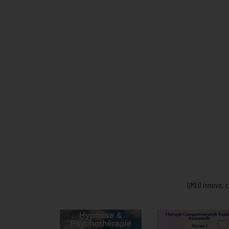
UMEO innove, cr
Prix
Prix