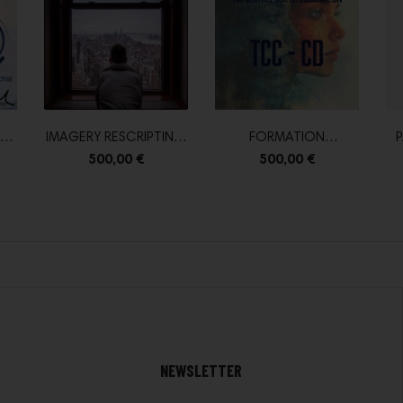
IMAGERY RESCRIPTING,
FORMATION
P
PRENDRE EN...
COMPLÈTE À LA PRISE
500,00 €
500,00 €
EN...
NEWSLETTER