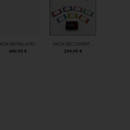
ACK INSTALLATION
PACK DÉCOUVERTE
PACK DE 
PSY
JEUX UMEO
TRAVAIL 
499,99 €
299,99 €
219,