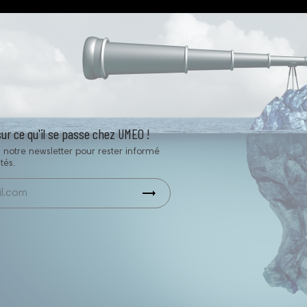
sur ce qu'il se passe chez UMEO !
 notre newsletter pour rester informé
tés.
trending_flat
UMEO est certifié QUALIOPI