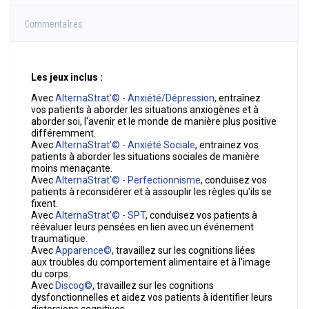
Commentaires
Les jeux inclus :
Avec
AlternaStrat'© - Anxiété/Dépression
,
entraînez
vos patients à aborder les situations anxiogènes et à
aborder soi, l'avenir et le monde de manière plus positive
différemment.
Avec
AlternaStrat'© - Anxiété Sociale
, entrainez vos
patients à aborder les situations sociales de manière
moins menaçante.
Avec
AlternaStrat'© - Perfectionnisme
, conduisez vos
patients à reconsidérer et à assouplir les règles qu'ils se
fixent.
Avec
AlternaStrat'© - SPT
, conduisez vos patients à
réévaluer leurs pensées en lien avec un événement
traumatique.
Avec
Apparence©
, travaillez sur les cognitions liées
aux troubles du comportement alimentaire et à l'image
du corps.
Avec
Discog©
, travaillez sur les cognitions
dysfonctionnelles et aidez vos patients à identifier leurs
distorsions cognitives.