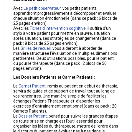
Avec
Le petit observateur
, vos petits patients
apprendront progressivement à décomposer et évaluer
chaque situation émotionnelle (dans ce pack : 6 blocs de
25 pages environ).
Avec les
Fiches d’intervention cognitive
, il suffira d’un
stylo à votre patient pour mettre en œuvre, situation
après situation, ses stratégies de changement (dans ce
pack : 8 blocs de 25 pages environ).
Les
Grilles de recueil
,
vous aideront à aborder de
manière structurée l’évaluation de multiples dimensions
pertinentes. Deux utilisations possibles, pour le patient
ou pour le thérapeute (dans ce pack : 2 blocs de 50
pages environ).
Les Dossiers Patients et Carnet Patients :
Le
Carnet Patient
, remis au patient en début de thérapie,
servira de guide et de support de travail tout au long de
vos rencontres. Une manière simple de faciliter les
échanges Patient-Thérapeute et d’aborder les
exercices d’entrainement émotionnel (dans ce pack : 20
Carnets Patients).
Le
Dossier Patient
, pensé pour suivre les grandes étapes
de toute prise en charge est l’outil essentiel pour
organiser les idées du thérapeute, mettre de l’ordre dans
le discours du patient et évoluer pas à pas dans le