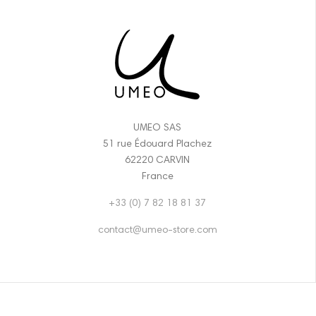
UMEO SAS
51 rue Édouard Plachez
62220 CARVIN
France
+33 (0) 7 82 18 81 37
contact@umeo-store.com