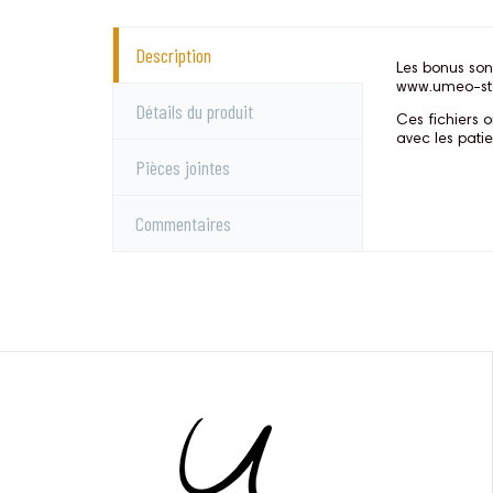
Description
Les bonus son
www.umeo-st
Détails du produit
Ces fichiers 
avec les pati
Pièces jointes
Commentaires