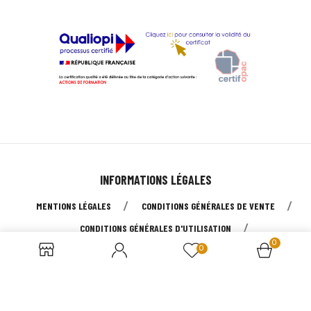
INFORMATIONS LÉGALES
MENTIONS LÉGALES
CONDITIONS GÉNÉRALES DE VENTE
CONDITIONS GÉNÉRALES D'UTILISATION
0
0
POLITIQUE DE CONFIDENTIALITÉ
PAIEMENT SÉCURISÉ
© 2026 - Tous droits réservés à UMEO SAS