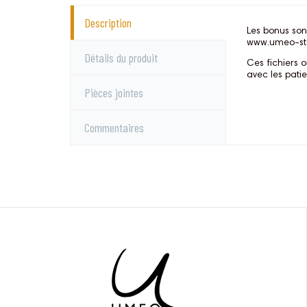
Description
Les bonus son
www.umeo-st
Détails du produit
Ces fichiers 
avec les pati
Pièces jointes
Commentaires