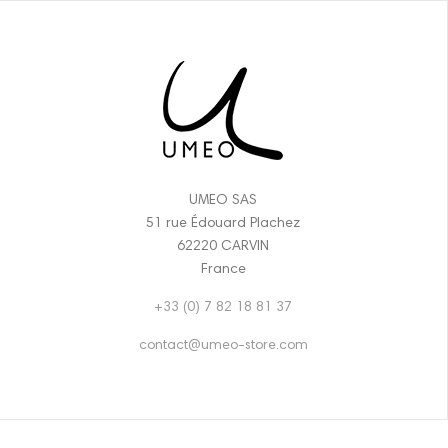
UMEO SAS
51 rue Édouard Plachez
62220 CARVIN
France
+33 (0) 7 82 18 81 37
contact@umeo-store.com