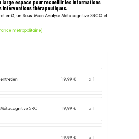
 large espace pour recueillir les informations
s interventions thérapeutiques.
retien©, un Sous-Main Analyse Métacognitive SRC© et
France métropolitaine)
entretien
19,99 €
x 1
 Métacognitive SRC
19,99 €
x 1
19,99 €
x 1