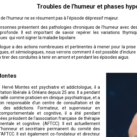
Troubles de l’humeur et phases hy
 de l'humeur ne se résument pas à l'épisode dépressif majeur.
ersonnes présentent des pathologies chroniques de l'humeur avec des 
profonde. Il est important de savoir repérer les variations thy
s qui vont signer la maladie bipolaire.
ologue a des actions nombreuses et pertinentes à mener pour la prise
iques, et sémiologiques, nous verrons comment il est possible d'inclur
en tirer des conduites à tenir en amont et pendant les épisodes aigus.
Montes
 Hervé Montes est psychiatre et addictologue, il a
tation libérale à Orléans depuis 25 ans. Il a pendant
aillé comme praticien en clinique psychiatrique, et a
in responsable d'un centre de consultation et de
t des addictions. Formateur, et superviseur en
 comportementale et cognitive, il a été pendant
ées président de l'association française de thérapie
entale et cognitive. (AFTCC). Il est actuellement
honneur et secrétaire permanent du comité des
’AFTCC. Il est également co-fondateur et directeur