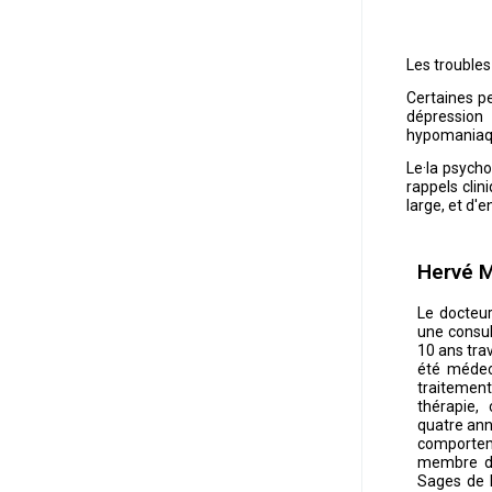
Les troubles
Certaines p
dépression 
hypomaniaque
Le·la psych
rappels clin
large, et d'
Hervé 
Le docteur
une consul
10 ans trav
été médec
traitemen
thérapie,
quatre ann
comportem
membre d’
Sages de l