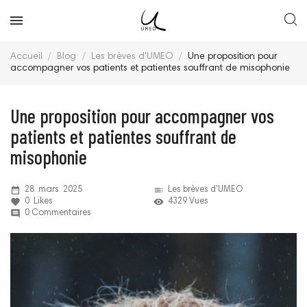
Accueil
Blog
Les brèves d'UMEO
Une proposition pour
accompagner vos patients et patientes souffrant de misophonie
Une proposition pour accompagner vos
patients et patientes souffrant de
misophonie
date_range
toc
28
mars
2025
Les brèves d'UMEO
favorite
remove_red_eye
0
Likes
4329 Vues
comment
0 Commentaires