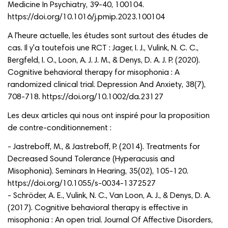
Medicine In Psychiatry, 39‑40, 100104.
https://doi.org/10.1016/j.pmip.2023.100104
A l'heure actuelle, les études sont surtout des études de
cas. Il y'a toutefois une RCT : Jager, I. J., Vulink, N. C. C.,
Bergfeld, I. O., Loon, A. J. J. M., & Denys, D. A. J. P. (2020).
Cognitive behavioral therapy for misophonia : A
randomized clinical trial. Depression And Anxiety, 38(7),
708‑718. https://doi.org/10.1002/da.23127
Les deux articles qui nous ont inspiré pour la proposition
de contre-conditionnement :
- Jastreboff, M., & Jastreboff, P. (2014). Treatments for
Decreased Sound Tolerance (Hyperacusis and
Misophonia). Seminars In Hearing, 35(02), 105‑120.
https://doi.org/10.1055/s-0034-1372527
- Schröder, A. E., Vulink, N. C., Van Loon, A. J., & Denys, D. A.
(2017). Cognitive behavioral therapy is effective in
misophonia : An open trial. Journal Of Affective Disorders,